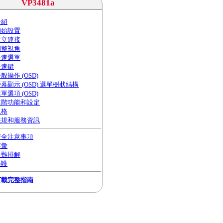
VP3481a
介紹
初始設置
建立連接
調整視角
快速選單
快速鍵
般操作 (OSD)
幕顯示 (OSD) 選單樹狀結構
單選項 (OSD)
進階功能和設定
規格
法規和服務資訊
安全注意事項
字彙
疑難排解
維護
下載完整指南