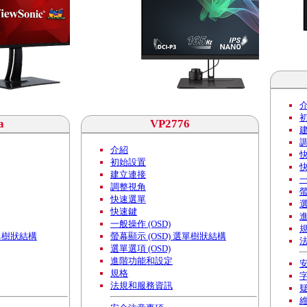
a
VP2776
介紹
初始設置
建立連接
一
調整視角
螢
快速選單
選
快速鍵
一般操作 (OSD)
選單樹狀結構
螢幕顯示 (OSD) 選單樹狀結構
選單選項 (OSD)
進階功能和設定
規格
法規和服務資訊