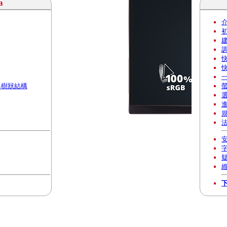
a
一
選單樹狀結構
螢
選