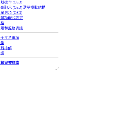
般操作 (OSD)
幕顯示 (OSD) 選單樹狀結構
單選項 (OSD)
進階功能和設定
規格
法規和服務資訊
安全注意事項
字彙
疑難排解
維護
下載完整指南