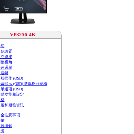
VP3256-4K
介紹
初始設置
建立連接
調整視角
快速選單
快速鍵
般操作 (OSD)
幕顯示 (OSD) 選單樹狀結構
單選項 (OSD)
進階功能和設定
規格
法規和服務資訊
安全注意事項
字彙
疑難排解
維護