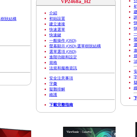
VP2468a_H2
介紹
初始設置
選單樹狀結構
建立連接
快速選單
一
快速鍵
螢
一般操作 (OSD)
選
螢幕顯示 (OSD) 選單樹狀結構
選單選項 (OSD)
進階功能和設定
規格
法規和服務資訊
安全注意事項
字彙
疑難排解
維護
下載完整指南