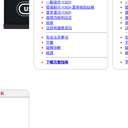
一般操作 (OSD)
一
螢幕顯示 (OSD) 選單樹狀結構
螢
選單選項 (OSD)
選
進階功能和設定
規格
法規和服務資訊
安全注意事項
字彙
疑難排解
維護
下載完整指南
2K