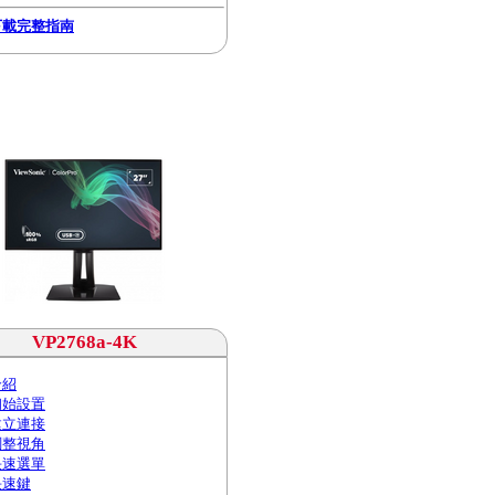
下載完整指南
VP2768a-4K
介紹
初始設置
建立連接
調整視角
快速選單
快速鍵