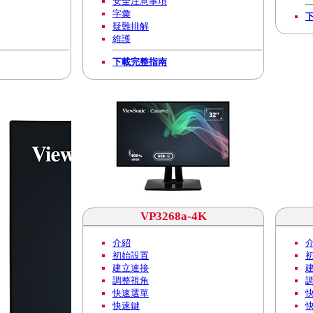
安全注意事項
字彙
疑難排解
維護
下載完整指南
VP3268a-4K
介紹
初始設置
建立連接
調整視角
快速選單
快速鍵