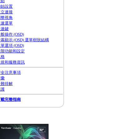
介紹
初始設置
建立連接
調整視角
快速選單
快速鍵
般操作 (OSD)
幕顯示 (OSD) 選單樹狀結構
單選項 (OSD)
進階功能和設定
規格
法規和服務資訊
安全注意事項
字彙
疑難排解
維護
下載完整指南