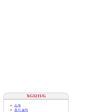
XG321UG
소개
초기 설치