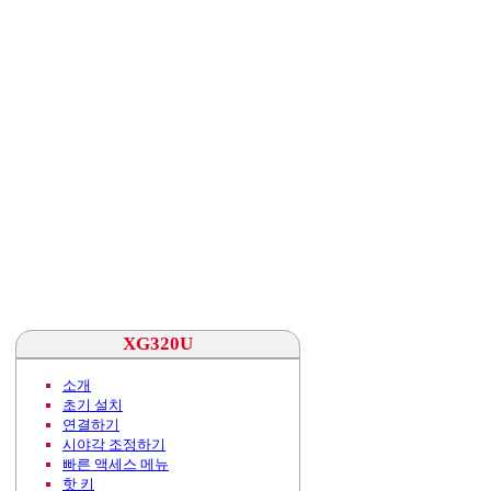
XG320U
소개
초기 설치
연결하기
시야각 조정하기
빠른 액세스 메뉴
핫 키