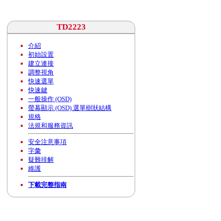
TD2223
介紹
初始設置
建立連接
調整視角
快速選單
快速鍵
一般操作 (OSD)
螢幕顯示 (OSD) 選單樹狀結構
規格
法規和服務資訊
安全注意事項
字彙
疑難排解
維護
下載完整指南