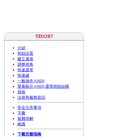
TD3207
介紹
初始設置
建立連接
調整視角
快速選單
快速鍵
一般操作 (OSD)
螢幕顯示 (OSD) 選單樹狀結構
規格
法規和服務資訊
安全注意事項
字彙
疑難排解
維護
下載完整指南