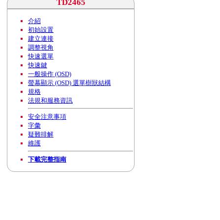
TD2465
介紹
初始設置
建立連接
調整視角
快速選單
快速鍵
一般操作 (OSD)
螢幕顯示 (OSD) 選單樹狀結構
規格
法規和服務資訊
安全注意事項
字彙
疑難排解
維護
下載完整指南