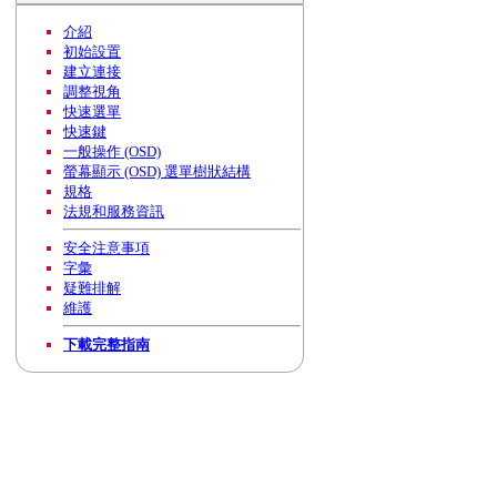
介紹
初始設置
建立連接
調整視角
快速選單
快速鍵
一般操作 (OSD)
螢幕顯示 (OSD) 選單樹狀結構
規格
法規和服務資訊
安全注意事項
字彙
疑難排解
維護
下載完整指南