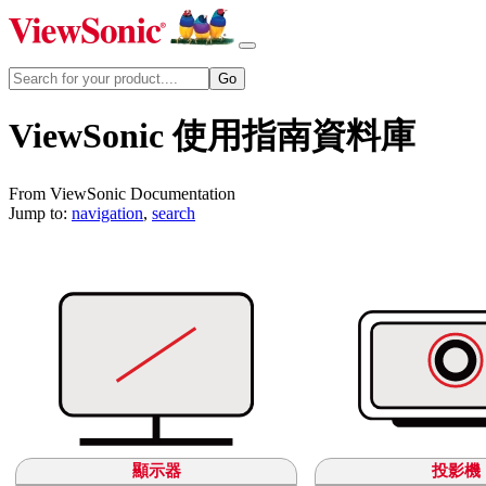
ViewSonic 使用指南資料庫
From ViewSonic Documentation
Jump to:
navigation
,
search
顯示器
投影機