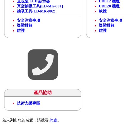
直視型 LED 顯示器
CDE12 機種
真空抽吸工具(LD-MK-001)
CDE20 機種
抽吸工具(LD-MK-002)
軟體
安全注意事項
安全注意事項
疑難排解
疑難排解
維護
維護
產品協助
技術支援專區
若未列出您的裝置，請搜尋
此處
。