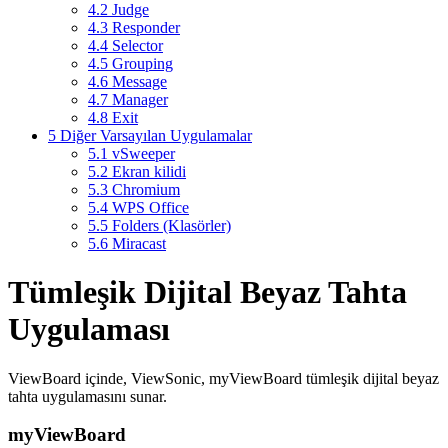
4.2
Judge
4.3
Responder
4.4
Selector
4.5
Grouping
4.6
Message
4.7
Manager
4.8
Exit
5
Diğer Varsayılan Uygulamalar
5.1
vSweeper
5.2
Ekran kilidi
5.3
Chromium
5.4
WPS Office
5.5
Folders (Klasörler)
5.6
Miracast
Tümleşik Dijital Beyaz Tahta
Uygulaması
ViewBoard içinde, ViewSonic, myViewBoard tümleşik dijital beyaz
tahta uygulamasını sunar.
myViewBoard