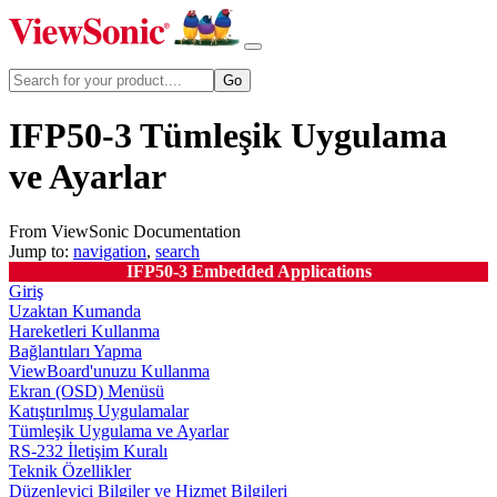
IFP50-3 Tümleşik Uygulama
ve Ayarlar
From ViewSonic Documentation
Jump to:
navigation
,
search
IFP50-3 Embedded Applications
Giriş
Uzaktan Kumanda
Hareketleri Kullanma
Bağlantıları Yapma
ViewBoard'unuzu Kullanma
Ekran (OSD) Menüsü
Katıştırılmış Uygulamalar
Tümleşik Uygulama ve Ayarlar
RS-232 İletişim Kuralı
Teknik Özellikler
Düzenleyici Bilgiler ve Hizmet Bilgileri