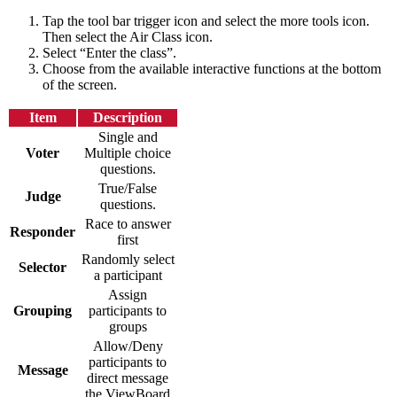
Tap the tool bar trigger icon and select the more tools icon.
Then select the Air Class icon.
Select “Enter the class”.
Choose from the available interactive functions at the bottom
of the screen.
Item
Description
Single and
Voter
Multiple choice
questions.
True/False
Judge
questions.
Race to answer
Responder
first
Randomly select
Selector
a participant
Assign
Grouping
participants to
groups
Allow/Deny
participants to
Message
direct message
the ViewBoard