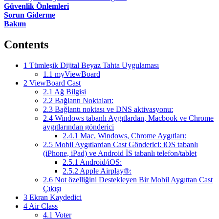
Güvenlik Önlemleri
Sorun Giderme
Bakım
Contents
1
Tümleşik Dijital Beyaz Tahta Uygulaması
1.1
myViewBoard
2
ViewBoard Cast
2.1
Ağ Bilgisi
2.2
Bağlantı Noktaları:
2.3
Bağlantı noktası ve DNS aktivasyonu:
2.4
Windows tabanlı Aygıtlardan, Macbook ve Chrome
aygıtlarından gönderici
2.4.1
Mac, Windows, Chrome Aygıtları:
2.5
Mobil Aygıtlardan Cast Gönderici: iOS tabanlı
(iPhone, iPad) ve Android İS tabanlı telefon/tablet
2.5.1
Android/iOS:
2.5.2
Apple Airplay®:
2.6
Not özelliğini Destekleyen Bir Mobil Aygıttan Cast
Çıkışı
3
Ekran Kaydedici
4
Air Class
4.1
Voter