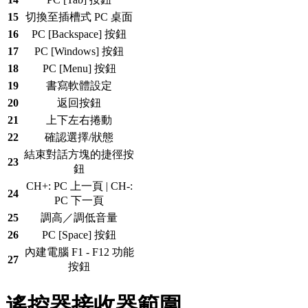
15
切換至插槽式 PC 桌面
16
PC [Backspace] 按鈕
17
PC [Windows] 按鈕
18
PC [Menu] 按鈕
19
書寫軟體設定
20
返回按鈕
21
上下左右捲動
22
確認選擇/狀態
結束對話方塊的捷徑按
23
鈕
CH+: PC 上一頁 | CH-:
24
PC 下一頁
25
調高／調低音量
26
PC [Space] 按鈕
內建電腦 F1 - F12 功能
27
按鈕
遙控器接收器範圍