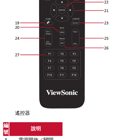
遙控器
編
說明
號
1
電源開啟／關閉