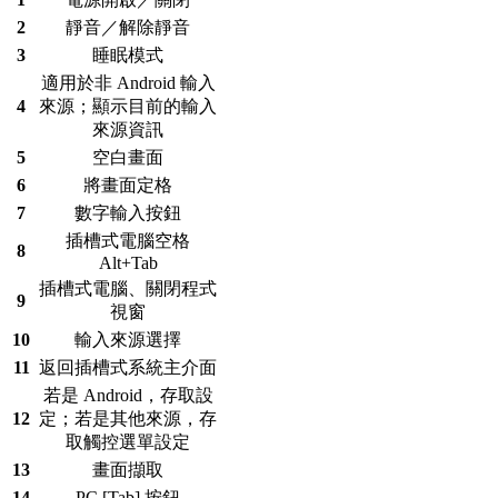
2
靜音／解除靜音
3
睡眠模式
適用於非 Android 輸入
4
來源；顯示目前的輸入
來源資訊
5
空白畫面
6
將畫面定格
7
數字輸入按鈕
插槽式電腦空格
8
Alt+Tab
插槽式電腦、關閉程式
9
視窗
10
輸入來源選擇
11
返回插槽式系統主介面
若是 Android，存取設
12
定；若是其他來源，存
取觸控選單設定
13
畫面擷取
14
PC [Tab] 按鈕