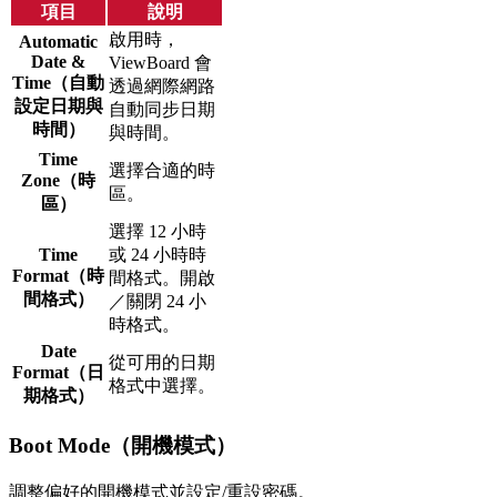
項目
說明
啟用時，
Automatic
Date &
ViewBoard 會
Time（自動
透過網際網路
設定日期與
自動同步日期
時間）
與時間。
Time
選擇合適的時
Zone（時
區。
區）
選擇 12 小時
Time
或 24 小時時
Format（時
間格式。開啟
間格式）
／關閉 24 小
時格式。
Date
從可用的日期
Format（日
格式中選擇。
期格式）
Boot Mode（開機模式）
調整偏好的開機模式並設定/重設密碼。