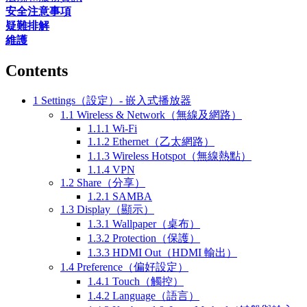
安全注意事項
疑難排解
維護
Contents
1
Settings（設定）- 嵌入式播放器
1.1
Wireless & Network（無線及網路）
1.1.1
Wi-Fi
1.1.2
Ethernet（乙太網路）
1.1.3
Wireless Hotspot（無線熱點）
1.1.4
VPN
1.2
Share（分享）
1.2.1
SAMBA
1.3
Display（顯示）
1.3.1
Wallpaper（桌布）
1.3.2
Protection（保護）
1.3.3
HDMI Out（HDMI 輸出）
1.4
Preference（偏好設定）
1.4.1
Touch（觸控）
1.4.2
Language（語言）