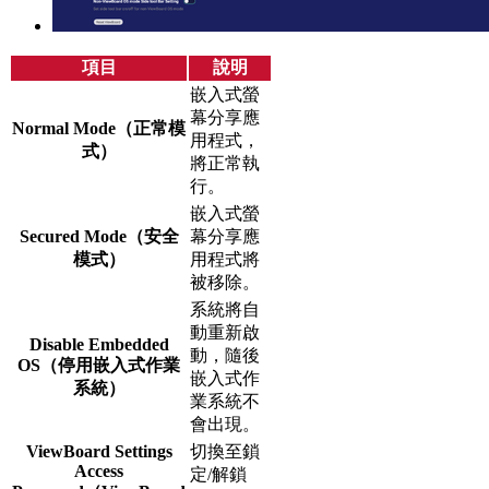
項目
說明
嵌入式螢
幕分享應
Normal Mode（正常模
用程式，
式）
將正常執
行。
嵌入式螢
Secured Mode（安全
幕分享應
模式）
用程式將
被移除。
系統將自
動重新啟
Disable Embedded
動，隨後
OS（停用嵌入式作業
嵌入式作
系統）
業系統不
會出現。
ViewBoard Settings
切換至鎖
Access
定/解鎖