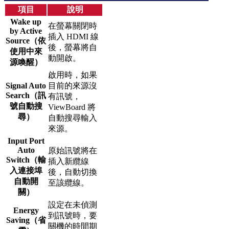
項目
說明
Wake up
在螢幕關閉時
by Active
插入 HDMI 線
Source（依
後，螢幕將自
使用中來
動開啟。
源喚醒）
啟用時，如果
Signal Auto
目前的來源沒
Search（訊
有訊號，
號自動搜
ViewBoard 將
尋）
自動搜尋輸入
來源。
Input Port
Auto
原始訊號將在
Switch（輸
插入新纜線
入連接埠
後，自動切換
自動開
至該纜線。
關）
設定在未偵測
Energy
到訊號時，要
Saving（省
關機的時間期