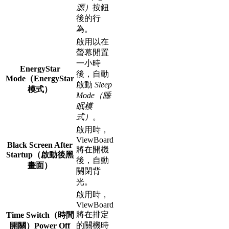
源）
按鈕
後的行
為。
啟用以在
螢幕閒置
一小時
EnergyStar
後，自動
Mode（EnergyStar
啟動
Sleep
模式）
Mode（睡
眠模
式）
。
啟用時，
ViewBoard
Black Screen After
將在開機
Startup（啟動後黑
後，自動
畫面）
關閉背
光。
啟用時，
ViewBoard
將在排定
Time Switch（時間
的關機時
開關）Power Off