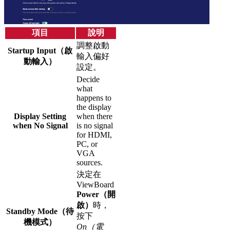
項目
說明
調整啟動
Startup Input（啟
輸入偏好
動輸入）
設定。
Decide
what
happens to
the display
Display Setting
when there
when No Signal
is no signal
for HDMI,
PC, or
VGA
sources.
決定在
ViewBoard
Power（開
啟）
時，
Standby Mode（待
按下
機模式）
On（電