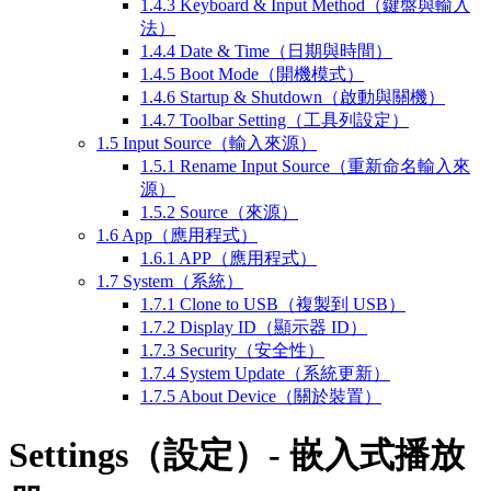
1.4.3
Keyboard & Input Method（鍵盤與輸入
法）
1.4.4
Date & Time（日期與時間）
1.4.5
Boot Mode（開機模式）
1.4.6
Startup & Shutdown（啟動與關機）
1.4.7
Toolbar Setting（工具列設定）
1.5
Input Source（輸入來源）
1.5.1
Rename Input Source（重新命名輸入來
源）
1.5.2
Source（來源）
1.6
App（應用程式）
1.6.1
APP（應用程式）
1.7
System（系統）
1.7.1
Clone to USB（複製到 USB）
1.7.2
Display ID（顯示器 ID）
1.7.3
Security（安全性）
1.7.4
System Update（系統更新）
1.7.5
About Device（關於裝置）
Settings（設定）- 嵌入式播放