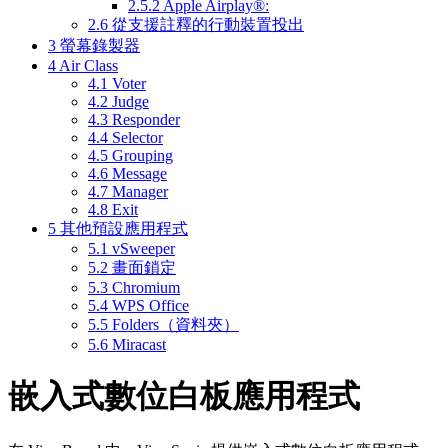
2.5.2
Apple Airplay®:
2.6
從支援註釋的行動裝置投出
3
螢幕錄製器
4
Air Class
4.1
Voter
4.2
Judge
4.3
Responder
4.4
Selector
4.5
Grouping
4.6
Message
4.7
Manager
4.8
Exit
5
其他預設應用程式
5.1
vSweeper
5.2
畫面鎖定
5.3
Chromium
5.4
WPS Office
5.5
Folders（資料夾）
5.6
Miracast
嵌入式數位白板應用程式