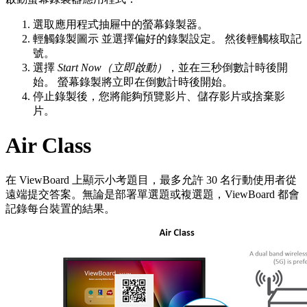
選取應用程式抽屜中的螢幕錄製器。
輕觸錄製圖示 並選擇偏好的錄製設定。 然後輕觸核取記
號。
選擇
Start Now（立即啟動）
，並在三秒倒數計時後開
始。 螢幕錄製將立即在倒數計時後開始。
停止錄製後，您將能夠預覽影片、儲存影片或捨棄影
片。
Air Class
在 ViewBoard 上顯示小考題目，最多允許 30 名行動使用者從
遠端提交答案。無論是部署單選題或複選題，ViewBoard 都會
記錄每台裝置的結果。