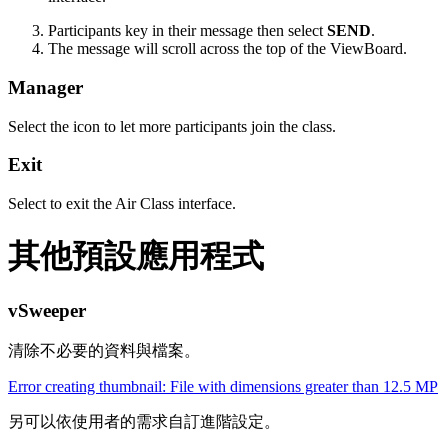
Participants key in their message then select
SEND
.
The message will scroll across the top of the ViewBoard.
Manager
Select the icon to let more participants join the class.
Exit
Select to exit the Air Class interface.
其他預設應用程式
vSweeper
清除不必要的資料與檔案。
Error creating thumbnail: File with dimensions greater than 12.5 MP
另可以依使用者的需求自訂進階設定。