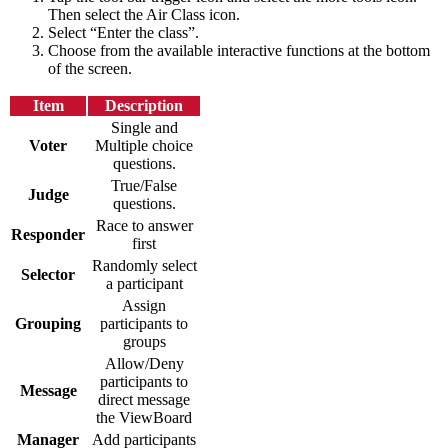
Then select the Air Class icon.
Select “Enter the class”.
Choose from the available interactive functions at the bottom
of the screen.
Item
Description
Single and
Voter
Multiple choice
questions.
True/False
Judge
questions.
Race to answer
Responder
first
Randomly select
Selector
a participant
Assign
Grouping
participants to
groups
Allow/Deny
participants to
Message
direct message
the ViewBoard
Manager
Add participants