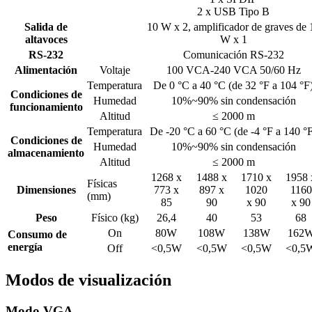
2 x USB Tipo B
Salida de
10 W x 2, amplificador de graves de 
altavoces
W x 1
RS-232
Comunicación RS-232
Alimentación
Voltaje
100 VCA-240 VCA 50/60 Hz
Temperatura
De 0 °C a 40 °C (de 32 °F a 104 °F
Condiciones de
Humedad
10%~90% sin condensación
funcionamiento
Altitud
≤ 2000 m
Temperatura
De -20 °C a 60 °C (de -4 °F a 140 °
Condiciones de
Humedad
10%~90% sin condensación
almacenamiento
Altitud
≤ 2000 m
1268 x
1488 x
1710 x
1958 
Físicas
Dimensiones
773 x
897 x
1020
1160
(mm)
85
90
x 90
x 90
Peso
Físico (kg)
26,4
40
53
68
On
80W
108W
138W
162
Consumo de
energía
Off
<0,5W
<0,5W
<0,5W
<0,5
Modos de visualización
Modo VGA