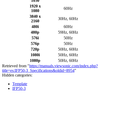
1050
1920 x
60Hz
1080
3840 x
30Hz, 60Hz
2160
480i
60Hz
480p
59Hz, 60Hz
576i
50Hz
576p
50Hz
720p
50Hz, 60Hz
1080i
50Hz, 60Hz
1080p
50Hz, 60Hz
Retrieved from "
https://manuals.viewsonic.com/index.php?
title=es:IFP50-3_Specifications&oldid=8954
"
Hidden categories:
Template
IFP50-3