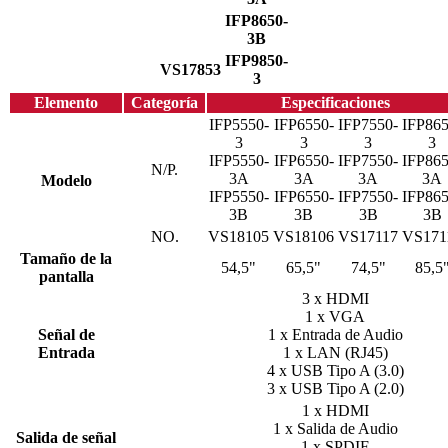
IFP8650-
3B
IFP9850-
VS17853
3
Elemento
Categoría
Especificaciones
IFP5550-
IFP6550-
IFP7550-
IFP865
3
3
3
3
IFP5550-
IFP6550-
IFP7550-
IFP865
N/P.
3A
3A
3A
3A
Modelo
IFP5550-
IFP6550-
IFP7550-
IFP865
3B
3B
3B
3B
NO.
VS18105
VS18106
VS17117
VS171
Tamaño de la
54,5"
65,5"
74,5"
85,5
pantalla
3 x HDMI
1 x VGA
Señal de
1 x Entrada de Audio
Entrada
1 x LAN (RJ45)
4 x USB Tipo A (3.0)
3 x USB Tipo A (2.0)
1 x HDMI
1 x Salida de Audio
Salida de señal
1 x SPDIF