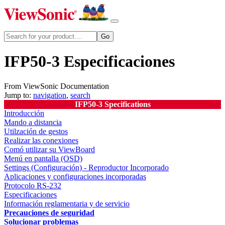
IFP50-3 Especificaciones
From ViewSonic Documentation
Jump to:
navigation
,
search
IFP50-3 Specifications
Introducción
Mando a distancia
Utilzación de gestos
Realizar las conexiones
Comó utilizar su ViewBoard
Menú en pantalla (OSD)
Settings (Configuración) - Reproductor Incorporado
Aplicaciones y configuraciones incorporadas
Protocolo RS-232
Especificaciones
Información reglamentaria y de servicio
Precauciones de seguridad
Solucionar problemas