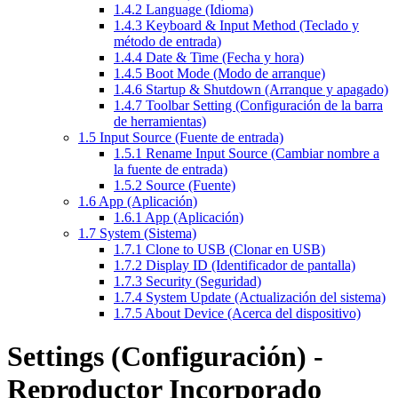
1.4.2
Language (Idioma)
1.4.3
Keyboard & Input Method (Teclado y
método de entrada)
1.4.4
Date & Time (Fecha y hora)
1.4.5
Boot Mode (Modo de arranque)
1.4.6
Startup & Shutdown (Arranque y apagado)
1.4.7
Toolbar Setting (Configuración de la barra
de herramientas)
1.5
Input Source (Fuente de entrada)
1.5.1
Rename Input Source (Cambiar nombre a
la fuente de entrada)
1.5.2
Source (Fuente)
1.6
App (Aplicación)
1.6.1
App (Aplicación)
1.7
System (Sistema)
1.7.1
Clone to USB (Clonar en USB)
1.7.2
Display ID (Identificador de pantalla)
1.7.3
Security (Seguridad)
1.7.4
System Update (Actualización del sistema)
1.7.5
About Device (Acerca del dispositivo)
Settings (Configuración) -
Reproductor Incorporado