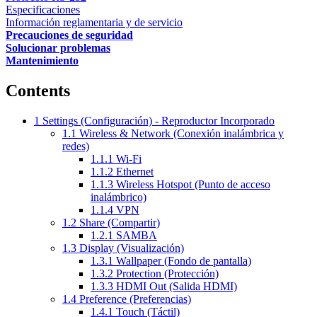
Especificaciones
Información reglamentaria y de servicio
Precauciones de seguridad
Solucionar problemas
Mantenimiento
Contents
1
Settings (Configuración) - Reproductor Incorporado
1.1
Wireless & Network (Conexión inalámbrica y
redes)
1.1.1
Wi-Fi
1.1.2
Ethernet
1.1.3
Wireless Hotspot (Punto de acceso
inalámbrico)
1.1.4
VPN
1.2
Share (Compartir)
1.2.1
SAMBA
1.3
Display (Visualización)
1.3.1
Wallpaper (Fondo de pantalla)
1.3.2
Protection (Protección)
1.3.3
HDMI Out (Salida HDMI)
1.4
Preference (Preferencias)
1.4.1
Touch (Táctil)