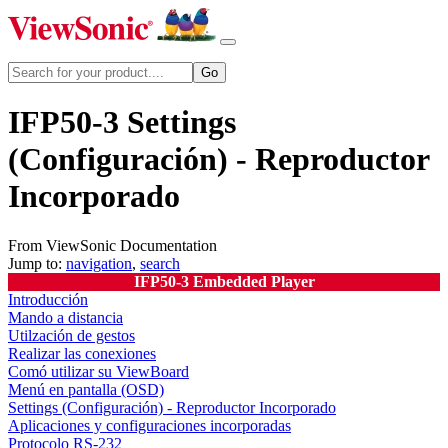
IFP50-3 Settings
(Configuración) - Reproductor
Incorporado
From ViewSonic Documentation
Jump to:
navigation
,
search
IFP50-3 Embedded Player
Introducción
Mando a distancia
Utilzación de gestos
Realizar las conexiones
Comó utilizar su ViewBoard
Menú en pantalla (OSD)
Settings (Configuración) - Reproductor Incorporado
Aplicaciones y configuraciones incorporadas
Protocolo RS-232