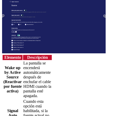
Elemento
Descripción
La pantalla se
Wake up
encenderá
by Active
automáticamente
Source
después de
(Reactivar
enchufar el cable
por fuente
HDMI cuando la
activa)
pantalla esté
apagada.
Cuando esta
opción está
Signal
habilitada, si la
Auto
fuente actual no