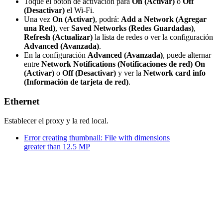
Toque el botón de activación para
On (Activar)
o
Off
(Desactivar)
el Wi-Fi.
Una vez
On (Activar)
, podrá:
Add a Network (Agregar
una Red)
, ver
Saved Networks (Redes Guardadas)
,
Refresh (Actualizar)
la lista de redes o ver la configuración
Advanced (Avanzada)
.
En la configuración
Advanced (Avanzada)
, puede alternar
entre
Network Notifications (Notificaciones de red) On
(Activar)
o
Off (Desactivar)
y ver la
Network card info
(Información de tarjeta de red)
.
Ethernet
Establecer el proxy y la red local.
Error creating thumbnail: File with dimensions
greater than 12.5 MP