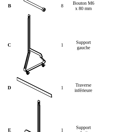
Bouton M6
B
8
x 80 mm
Support
C
1
gauche
Traverse
D
1
inférieure
Support
E
1