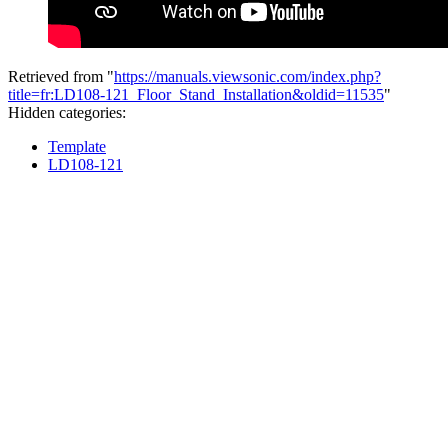
Retrieved from "
https://manuals.viewsonic.com/index.php?
title=fr:LD108-121_Floor_Stand_Installation&oldid=11535
"
Hidden categories:
Template
LD108-121