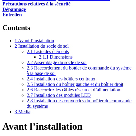
Précautions relatives à la sécurité
Dépannage
Entretien
Contents
1
Avant l’installation
2
Installation du socle de sol
2.1
Liste des éléments
2.1.1
Dimensions
2.2
Assemblage du socle de sol
2.3
Raccordement du boîtier de commande du système
à la base de sol
2.4
Installation des boîtiers centraux
2.5
Installation du boîtier gauche et du boîtier droit
2.6
Raccordez les câbles réseau et d’alimentation
2.7
Installation des modules LED
2.8
Installation des couvercles du boîtier de commande
du système
3
Media
Avant l’installation