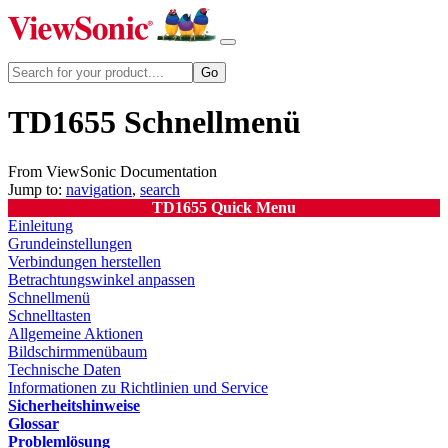
TD1655 Schnellmenü
From ViewSonic Documentation
Jump to:
navigation
,
search
TD1655 Quick Menu
Einleitung
Grundeinstellungen
Verbindungen herstellen
Betrachtungswinkel anpassen
Schnellmenü
Schnelltasten
Allgemeine Aktionen
Bildschirmmenübaum
Technische Daten
Informationen zu Richtlinien und Service
Sicherheitshinweise
Glossar
Problemlösung