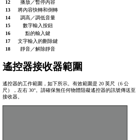
12
播放／暫停內容
13
將內容快轉和倒轉
14
調高／調低音量
15
數字輸入按鈕
16
點的輸入鍵
17
文字輸入的刪除鍵
18
靜音／解除靜音
遙控器接收器範圍
遙控器的工作範圍，如下所示。有效範圍是 20 英尺（6 公
尺），左右 30°。請確保無任何物體阻礙遙控器的訊號傳送至
接收器。