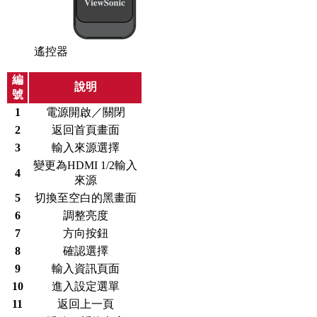
遙控器
編
說明
號
1
電源開啟／關閉
2
返回首頁畫面
3
輸入來源選擇
變更為HDMI 1/2輸入
4
來源
5
切換至空白的黑畫面
6
調整亮度
7
方向按鈕
8
確認選擇
9
輸入資訊頁面
10
進入設定選單
11
返回上一頁