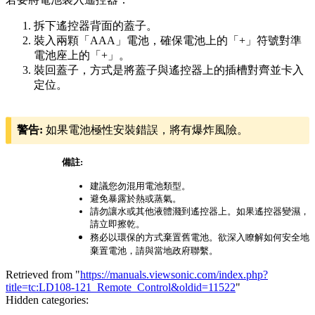
拆下遙控器背面的蓋子。
裝入兩顆「AAA」電池，確保電池上的「+」符號對準
電池座上的「+」。
裝回蓋子，方式是將蓋子與遙控器上的插槽對齊並卡入
定位。
警告:
如果電池極性安裝錯誤，將有爆炸風險。
備註:
建議您勿混用電池類型。
避免暴露於熱或蒸氣。
請勿讓水或其他液體濺到遙控器上。如果遙控器變濕，
請立即擦乾。
務必以環保的方式棄置舊電池。欲深入瞭解如何安全地
棄置電池，請與當地政府聯繫。
Retrieved from "
https://manuals.viewsonic.com/index.php?
title=tc:LD108-121_Remote_Control&oldid=11522
"
Hidden categories: