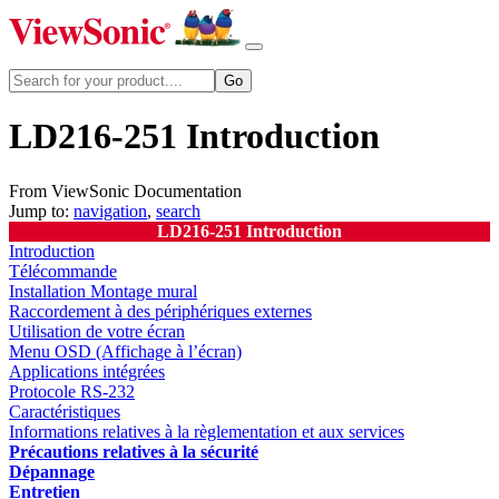
LD216-251 Introduction
From ViewSonic Documentation
Jump to:
navigation
,
search
LD216-251 Introduction
Introduction
Télécommande
Installation Montage mural
Raccordement à des périphériques externes
Utilisation de votre écran
Menu OSD (Affichage à l’écran)
Applications intégrées
Protocole RS-232
Caractéristiques
Informations relatives à la règlementation et aux services
Précautions relatives à la sécurité
Dépannage
Entretien