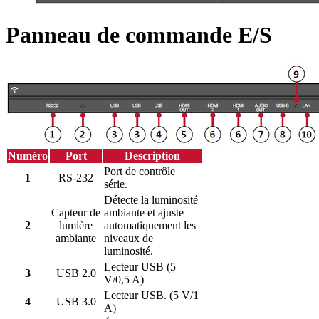
Panneau de commande E/S
Numéro
Port
Description
Port de contrôle
1
RS-232
série.
Détecte la luminosité
Capteur de
ambiante et ajuste
2
lumière
automatiquement les
ambiante
niveaux de
luminosité.
Lecteur USB (5
3
USB 2.0
V/0,5 A)
Lecteur USB. (5 V/1
4
USB 3.0
A)