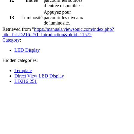
12
Entrée
parcourir les sources
d’entrée disponibles.
Appuyez pour
13
Luminosité
parcourir les niveaux
de luminosité.
Retrieved from "
https://manuals.viewsonic.com/index.php?
title=fr:LD216-251_Introduction&oldid=11572
"
Category
:
LED Display
Hidden categories:
Template
Direct View LED Display
LD216-251