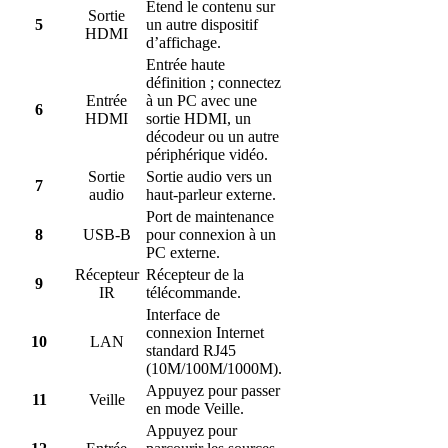
Étend le contenu sur
Sortie
5
un autre dispositif
HDMI
d’affichage.
Entrée haute
définition ; connectez
Entrée
à un PC avec une
6
HDMI
sortie HDMI, un
décodeur ou un autre
périphérique vidéo.
Sortie
Sortie audio vers un
7
audio
haut-parleur externe.
Port de maintenance
8
USB-B
pour connexion à un
PC externe.
Récepteur
Récepteur de la
9
IR
télécommande.
Interface de
connexion Internet
10
LAN
standard RJ45
(10M/100M/1000M).
Appuyez pour passer
11
Veille
en mode Veille.
Appuyez pour