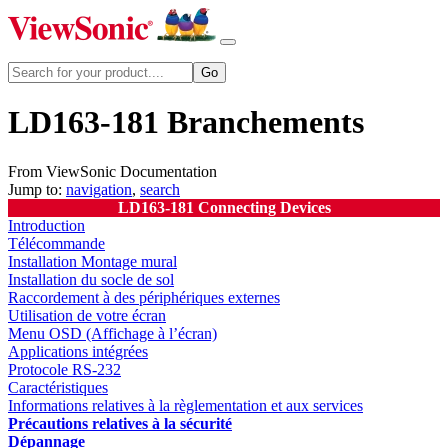
LD163-181 Branchements
From ViewSonic Documentation
Jump to:
navigation
,
search
LD163-181 Connecting Devices
Introduction
Télécommande
Installation Montage mural
Installation du socle de sol
Raccordement à des périphériques externes
Utilisation de votre écran
Menu OSD (Affichage à l’écran)
Applications intégrées
Protocole RS-232
Caractéristiques
Informations relatives à la règlementation et aux services
Précautions relatives à la sécurité
Dépannage