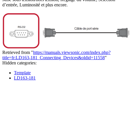
d’entrée, Luminosité et plus encore.
Retrieved from "
https://manuals.viewsonic.com/index.php?
title=fr:LD163-181_Connecting_Devices&oldid=11558
"
Hidden categories:
Template
LD163-181