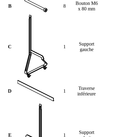
Bouton M6
B
8
x 80 mm
Support
C
1
gauche
Traverse
D
1
inférieure
Support
E
1