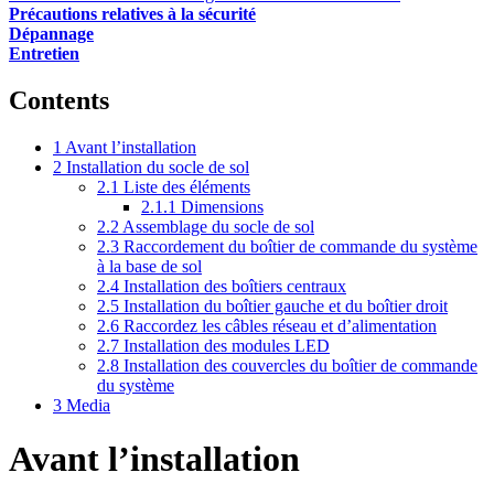
Précautions relatives à la sécurité
Dépannage
Entretien
Contents
1
Avant l’installation
2
Installation du socle de sol
2.1
Liste des éléments
2.1.1
Dimensions
2.2
Assemblage du socle de sol
2.3
Raccordement du boîtier de commande du système
à la base de sol
2.4
Installation des boîtiers centraux
2.5
Installation du boîtier gauche et du boîtier droit
2.6
Raccordez les câbles réseau et d’alimentation
2.7
Installation des modules LED
2.8
Installation des couvercles du boîtier de commande
du système
3
Media
Avant l’installation