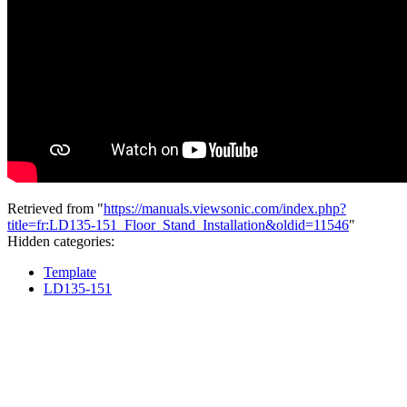
Retrieved from "
https://manuals.viewsonic.com/index.php?
title=fr:LD135-151_Floor_Stand_Installation&oldid=11546
"
Hidden categories:
Template
LD135-151