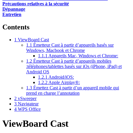
Précautions relatives à la sécurité
Dépannage
Entretien
Contents
1
ViewBoard Cast
1.1
Émetteur Cast à partir d’appareils basés sur
Windows, Macbook et Chrome
1.1.1
Appareils Mac, Windows et Chrome:
1.2
Émetteur Cast à partir d’appareils mobiles
:téléphones/tablettes basés sur iOs (iPhone, iPad) et
Android OS
1.2.1
Android/iOS:
1.2.2
Apple Airplay®:
1.3
Émettez Cast à partir d’un appareil mobile qui
prend en charge l’annotation
2
vSweeper
3
Navigateur
4
WPS Office
ViewBoard Cast