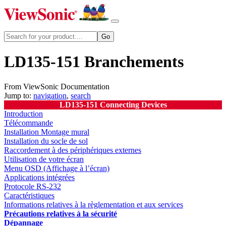
LD135-151 Branchements
From ViewSonic Documentation
Jump to:
navigation
,
search
LD135-151 Connecting Devices
Introduction
Télécommande
Installation Montage mural
Installation du socle de sol
Raccordement à des périphériques externes
Utilisation de votre écran
Menu OSD (Affichage à l’écran)
Applications intégrées
Protocole RS-232
Caractéristiques
Informations relatives à la règlementation et aux services
Précautions relatives à la sécurité
Dépannage