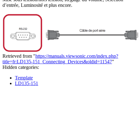
d’entrée, Luminosité et plus encore.
Retrieved from "
https://manuals.viewsonic.com/index.php?
title=fr:LD135-151_Connecting_Devices&oldid=11547
"
Hidden categories:
Template
LD135-151