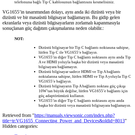
telefonuna bağlı Tip C kablosunun bağlantısını kesmelisiniz.
VG1655’in tasarımından dolayı, aynı anda iki dizüstü veya bir
dizüstü ve bir masaüstü bilgisayar bağlamayın. Bu gidip gelen
ekranlarla veya dizüstü bilgisayarların zorlamalı kapanmasıyla
sonuçlanan güç dağıtım çakışmalarına neden olabilir.:
NOT:
Dizüstü bilgisayar bir Tip C bağlantı noktasına sahipse,
lütfen Tip C ile VG1655’e bağlayın.
VG1655’in diğer Tip C bağlantı noktasını aynı anda Tip
A ve HDMI yoluyla başka bir dizüstü veya masaüstü
bilgisayara bağlamayın.
Dizüstü bilgisayar sadece HDMI ve Tip A bağlantı
noktalarına sahipse, lütfen HDMI ve Tip A yoluyla Tip C
VG1655’e bağlayın.
Dizüstü bilgisayarın Tip A bağlantı noktası güç çıkışı
10W’tan büyük değilse, lütfen VG1655’e bağlantı için
güç adaptörümüzü kullanın.
VG1655’in diğer Tip C bağlantı noktasını aynı anda
başka bir dizüstü veya masaüstü bilgisayara bağlamayın.
Retrieved from "
https://manuals.viewsonic.com/index.php?
title=tr:VG1655_Connecting_Power_and_Devices&oldid=8013
"
Hidden categories: