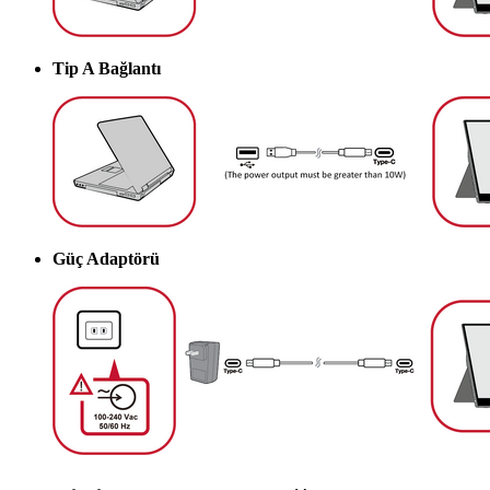
Tip A Bağlantı
Güç Adaptörü