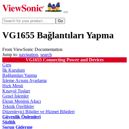
VG1655 Bağlantıları Yapma
From ViewSonic Documentation
Jump to:
navigation
,
search
VG1655 Connecting Power and Devices
Giriş
İlk Kurulum
Bağlantıları Yapma
İzleme Açısını Ayarlama
Hızlı Menü
Kısayol Tuşları
Genel İşlemler
Ekran Menüsü Ağacı
Teknik Özellikler
Düzenleyici Bilgiler ve Hizmet Bilgileri
Güvenlik Önlemleri
Sözlük
Sorun Giderme