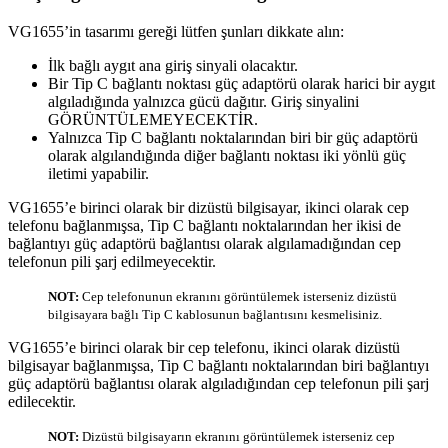
VG1655’in tasarımı gereği lütfen şunları dikkate alın:
İlk bağlı aygıt ana giriş sinyali olacaktır.
Bir Tip C bağlantı noktası güç adaptörü olarak harici bir aygıt
algıladığında yalnızca gücü dağıtır. Giriş sinyalini
GÖRÜNTÜLEMEYECEKTİR.
Yalnızca Tip C bağlantı noktalarından biri bir güç adaptörü
olarak algılandığında diğer bağlantı noktası iki yönlü güç
iletimi yapabilir.
VG1655’e birinci olarak bir dizüstü bilgisayar, ikinci olarak cep
telefonu bağlanmışsa, Tip C bağlantı noktalarından her ikisi de
bağlantıyı güç adaptörü bağlantısı olarak algılamadığından cep
telefonun pili şarj edilmeyecektir.
NOT:
Cep telefonunun ekranını görüntülemek isterseniz dizüstü
bilgisayara bağlı Tip C kablosunun bağlantısını kesmelisiniz.
VG1655’e birinci olarak bir cep telefonu, ikinci olarak dizüstü
bilgisayar bağlanmışsa, Tip C bağlantı noktalarından biri bağlantıyı
güç adaptörü bağlantısı olarak algıladığından cep telefonun pili şarj
edilecektir.
NOT:
Dizüstü bilgisayarın ekranını görüntülemek isterseniz cep