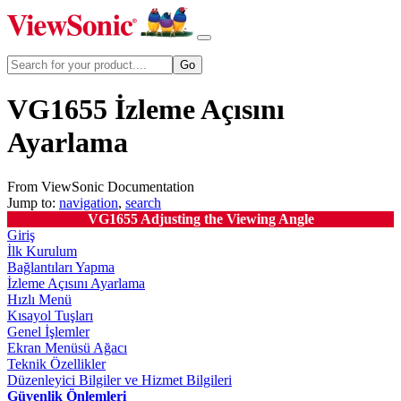
VG1655 İzleme Açısını
Ayarlama
From ViewSonic Documentation
Jump to:
navigation
,
search
VG1655 Adjusting the Viewing Angle
Giriş
İlk Kurulum
Bağlantıları Yapma
İzleme Açısını Ayarlama
Hızlı Menü
Kısayol Tuşları
Genel İşlemler
Ekran Menüsü Ağacı
Teknik Özellikler
Düzenleyici Bilgiler ve Hizmet Bilgileri
Güvenlik Önlemleri