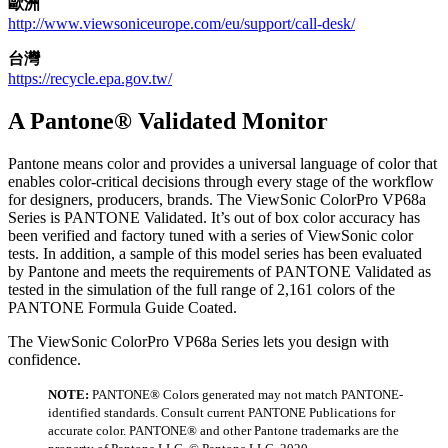
歐洲
http://www.viewsoniceurope.com/eu/support/call-desk/
台灣
https://recycle.epa.gov.tw/
A Pantone® Validated Monitor
Pantone means color and provides a universal language of color that
enables color-critical decisions through every stage of the workflow
for designers, producers, brands. The ViewSonic ColorPro VP68a
Series is PANTONE Validated. It’s out of box color accuracy has
been verified and factory tuned with a series of ViewSonic color
tests. In addition, a sample of this model series has been evaluated
by Pantone and meets the requirements of PANTONE Validated as
tested in the simulation of the full range of 2,161 colors of the
PANTONE Formula Guide Coated.
The ViewSonic ColorPro VP68a Series lets you design with
confidence.
NOTE:
PANTONE® Colors generated may not match PANTONE-
identified standards. Consult current PANTONE Publications for
accurate color. PANTONE® and other Pantone trademarks are the