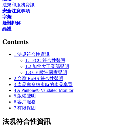
法規和服務資訊
安全注意事項
字彙
疑難排解
維護
Contents
1
法規符合性資訊
1.1
FCC 符合性聲明
1.2
加拿大工業部聲明
1.3
CE 歐洲國家聲明
2
台灣 RoHS 符合性聲明
3
產品壽命結束時的產品棄置
4
A Pantone® Validated Monitor
5
版權聲明
6
客戶服務
7
有限保固
法規符合性資訊