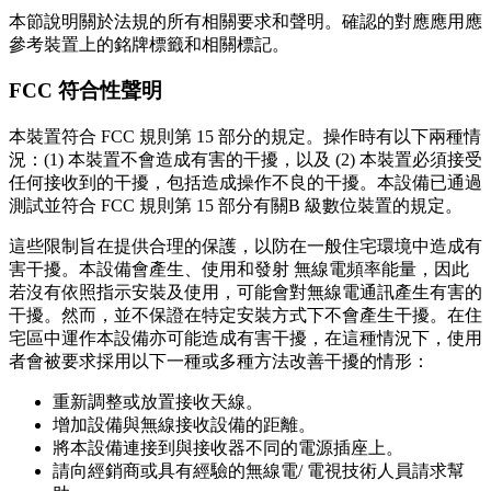
本節說明關於法規的所有相關要求和聲明。確認的對應應用應
參考裝置上的銘牌標籤和相關標記。
FCC 符合性聲明
本裝置符合 FCC 規則第 15 部分的規定。操作時有以下兩種情
況：(1) 本裝置不會造成有害的干擾，以及 (2) 本裝置必須接受
任何接收到的干擾，包括造成操作不良的干擾。本設備已通過
測試並符合 FCC 規則第 15 部分有關B 級數位裝置的規定。
這些限制旨在提供合理的保護，以防在一般住宅環境中造成有
害干擾。本設備會產生、使用和發射 無線電頻率能量，因此
若沒有依照指示安裝及使用，可能會對無線電通訊產生有害的
干擾。然而，並不保證在特定安裝方式下不會產生干擾。在住
宅區中運作本設備亦可能造成有害干擾，在這種情況下，使用
者會被要求採用以下一種或多種方法改善干擾的情形：
重新調整或放置接收天線。
增加設備與無線接收設備的距離。
將本設備連接到與接收器不同的電源插座上。
請向經銷商或具有經驗的無線電/ 電視技術人員請求幫