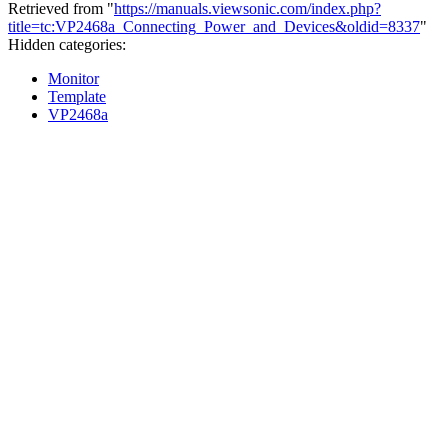
Retrieved from "
https://manuals.viewsonic.com/index.php?
title=tc:VP2468a_Connecting_Power_and_Devices&oldid=8337
"
Hidden categories:
Monitor
Template
VP2468a