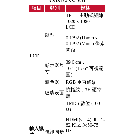
VS18172
VG1655
項目
類別
規格
TFT，主動式矩陣
1920 x 1080
LCD；
類型
0.1792 (H)mm x
0.1792 (V)mm 像素
間距
LCD
39.6 cm，
顯示器尺
16”（15.6” 可視範
寸
圍）
濾色器
RGB 垂直條紋
抗指紋，3H 硬塗
玻璃表面
層
TMDS 數位 (100
Ω)
HDMI(v 1.4): fh:15-
82 Khz, fv:50-75
輸入訊
Hz
視訊同步