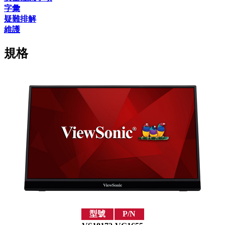
字彙
疑難排解
維護
規格
型號
P/N