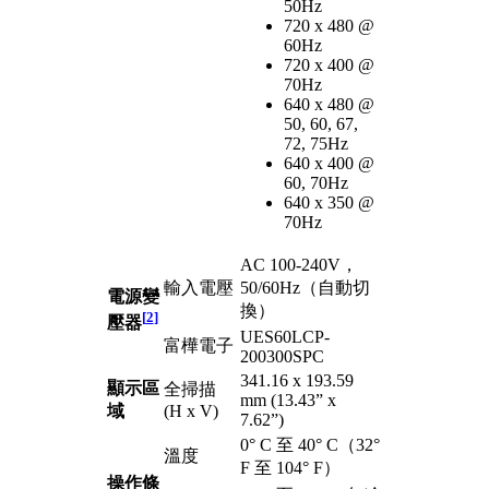
50Hz
720 x 480 @
60Hz
720 x 400 @
70Hz
640 x 480 @
50, 60, 67,
72, 75Hz
640 x 400 @
60, 70Hz
640 x 350 @
70Hz
AC 100-240V，
輸入電壓
50/60Hz（自動切
電源變
換）
[
2
]
壓器
UES60LCP-
富樺電子
200300SPC
341.16 x 193.59
顯示區
全掃描
mm (13.43” x
域
(H x V)
7.62”)
0° C 至 40° C（32°
溫度
F 至 104° F）
操作條