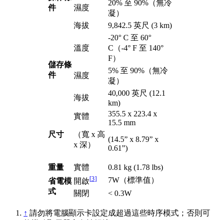
20% 至 90%（無冷
件
濕度
凝）
海拔
9,842.5 英尺 (3 km)
-20° C 至 60°
溫度
C（-4° F 至 140°
F）
儲存條
5% 至 90%（無冷
件
濕度
凝）
40,000 英尺 (12.1
海拔
km)
355.5 x 223.4 x
實體
15.5 mm
尺寸
（寬 x 高
(14.5” x 8.79” x
x 深）
0.61”)
重量
實體
0.81 kg (1.78 lbs)
[
3
]
7W（標準值）
省電模
開啟
式
關閉
< 0.3W
↑
請勿將電腦顯示卡設定成超過這些時序模式；否則可