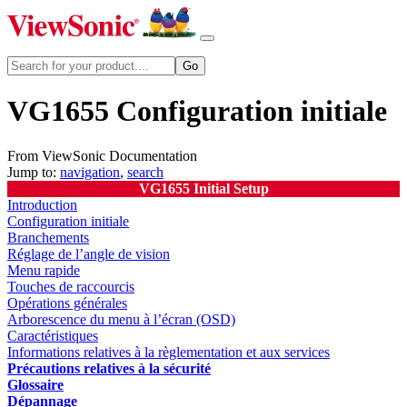
VG1655 Configuration initiale
From ViewSonic Documentation
Jump to:
navigation
,
search
VG1655 Initial Setup
Introduction
Configuration initiale
Branchements
Réglage de l’angle de vision
Menu rapide
Touches de raccourcis
Opérations générales
Arborescence du menu à l’écran (OSD)
Caractéristiques
Informations relatives à la règlementation et aux services
Précautions relatives à la sécurité
Glossaire
Dépannage