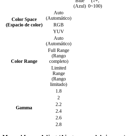
Blue
(-/+,
(Azul)
0~100)
Auto
(Automático)
Color Space
(Espacio de color)
RGB
YUV
Auto
(Automático)
Full Range
(Rango
Color Range
completo)
Limited
Range
(Rango
limitado)
1.8
2
2.2
Gamma
2.4
2.6
2.8