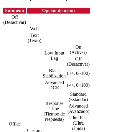
Submenú
Opción de menú
Off
(Desactivar)
Web
Text
(Texto)
On
(Activar)
Low Input
Lag
Off
(Desactivar)
Black
(-/+, 0~100)
Stabilization
Advanced
(-/+, 0~100)
DCR
Standard
(Estándar)
Response
Advanced
Time
(Avanzado)
(Tiempo de
Ultra Fast
respuesta)
(Ultra
Office
rápida)
Custom