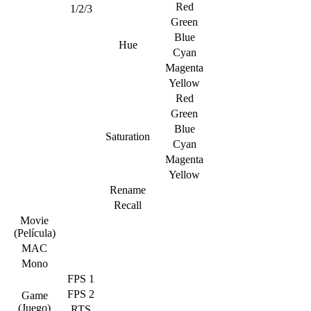
Red
1/2/3
Green
Blue
Hue
Cyan
Magenta
Yellow
Red
Green
Blue
Saturation
Cyan
Magenta
Yellow
Rename
Recall
Movie
(Película)
MAC
Mono
FPS 1
FPS 2
Game
(Juego)
RTS