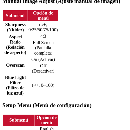
Manual Image Adjust (Ajuste manual de imagen)
Opción de
Submenú
menú
Sharpness
(-/+,
(Nitidez)
0/25/50/75/100)
4:3
Aspect
Ratio
Full Screen
(Relación
(Pantalla
de aspecto)
completa)
On (Activar)
Overscan
Off
(Desactivar)
Blue Light
Filter
(-/+, 0~100)
(Filtro de
luz azul)
Setup Menu (Menú de configuración)
Opción de
Submenú
menú
English