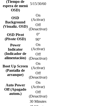
(Tiempo de
5/15/30/60
espera de menú
OSD)
On
OSD
(Activar)
Background
Off
(Visualiz. OSD)
(Desactivar)
0°
OSD Pivot
(Pivote OSD)
90°
On
Power
(Activar)
Indicator
(Indicador de
Off
alimentación)
(Desactivar)
On
Boot Up Screen
(Activar)
(Pantalla de
Off
arranque)
(Desactivar)
On
Auto Power
(Activar)
Off (Apagado
Off
autom.)
(Desactivar)
30 Minutes