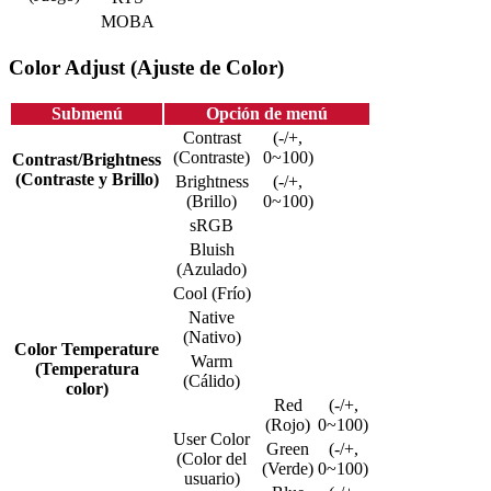
MOBA
Color Adjust (Ajuste de Color)
Submenú
Opción de menú
Contrast
(-/+,
(Contraste)
0~100)
Contrast/Brightness
(Contraste y Brillo)
Brightness
(-/+,
(Brillo)
0~100)
sRGB
Bluish
(Azulado)
Cool (Frío)
Native
(Nativo)
Color Temperature
Warm
(Temperatura
(Cálido)
color)
Red
(-/+,
(Rojo)
0~100)
User Color
Green
(-/+,
(Color del
(Verde)
0~100)
usuario)