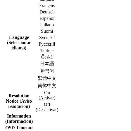
Français
Deutsch
Español
Italiano
Suomi
Language
Svenska
(Seleccionar
Русский
idioma)
Türkçe
Česká
日本語
한국어
繁體中文
简体中文
On
Resolution
(Activar)
Notice (Aviso
Off
resolución)
(Desactivar)
Information
(Información)
OSD Timeout