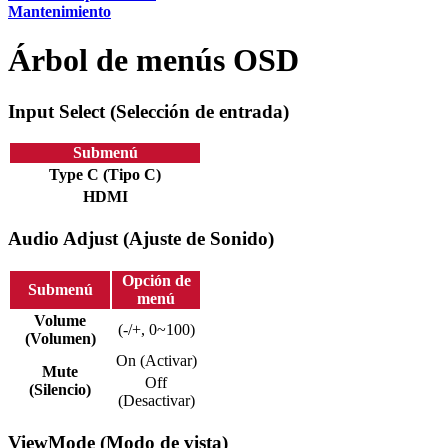
Mantenimiento
Árbol de menús OSD
Input Select (Selección de entrada)
Submenú
Type C (Tipo C)
HDMI
Audio Adjust (Ajuste de Sonido)
Opción de
Submenú
menú
Volume
(-/+, 0~100)
(Volumen)
On (Activar)
Mute
Off
(Silencio)
(Desactivar)
ViewMode (Modo de vista)