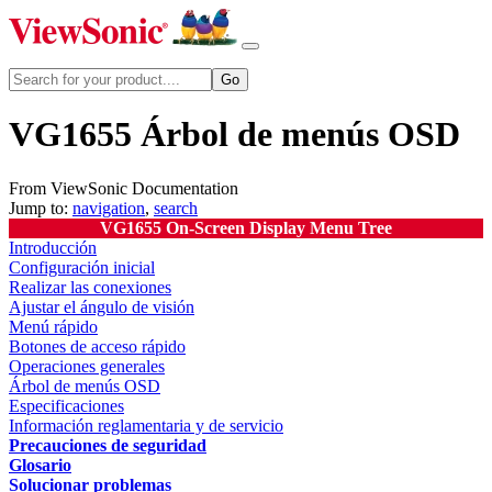
VG1655 Árbol de menús OSD
From ViewSonic Documentation
Jump to:
navigation
,
search
VG1655 On-Screen Display Menu Tree
Introducción
Configuración inicial
Realizar las conexiones
Ajustar el ángulo de visión
Menú rápido
Botones de acceso rápido
Operaciones generales
Árbol de menús OSD
Especificaciones
Información reglamentaria y de servicio
Precauciones de seguridad
Glosario
Solucionar problemas