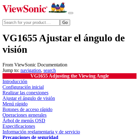
VG1655 Ajustar el ángulo de
visión
From ViewSonic Documentation
Jump to:
navigation
,
search
VG1655 Adjusting the Viewing Angle
Introducción
Configuración inicial
Realizar las conexiones
Ajustar el ángulo de visión
Menú rápido
Botones de acceso rápido
Operaciones generales
Árbol de menús OSD
Especificaciones
Información reglamentaria y de servicio
Precauciones de seguridad