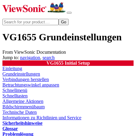
VG1655 Grundeinstellungen
From ViewSonic Documentation
Jump to:
navigation
,
search
VG1655 Initial Setup
Einleitung
Grundeinstellungen
Verbindungen herstellen
Betrachtungswinkel anpassen
Schnellmenü
Schnelltasten
Allgemeine Aktionen
Bildschirmmenübaum
Technische Daten
Informationen zu Richtlinien und Service
Sicherheitshinweise
Glossar
Problemlösung