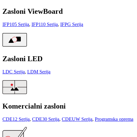
Zasloni ViewBoard
IFP105 Serija
,
IFP110 Serija
,
IFPG Serija
Zasloni LED
LDC Serija
,
LDM Serija
Komercialni zasloni
CDE12 Serija
,
CDE30 Serija
,
CDEUW Serija
,
Programska oprema