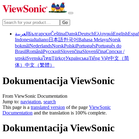
العربية
Български
Čeština
Dansk
Deutsch
Ελληνικά
English
Espa
Indonesia
Italiano
日本語
한국어
Bahasa Melayu
Norsk
bokmål
Nederlands
Norsk
Polski
Português
Português do
Brasil
Română
Русский
Slovenčina
Slovenščina
Српски /
srpski
Svenska
ไทย
Türkçe
Українська
Tiếng Việt
中文（简
体）
中文（繁體）
Dokumentacija ViewSonic
From ViewSonic Documentation
Jump to:
navigation
,
search
This page is a
translated version
of the page
ViewSonic
Documentation
and the translation is 100% complete.
Dokumentacija ViewSonic