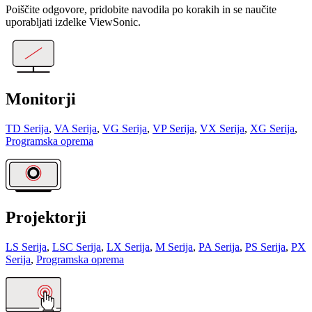
Poiščite odgovore, pridobite navodila po korakih in se naučite
uporabljati izdelke ViewSonic.
Monitorji
TD Serija
,
VA Serija
,
VG Serija
,
VP Serija
,
VX Serija
,
XG Serija
,
Programska oprema
Projektorji
LS Serija
,
LSC Serija
,
LX Serija
,
M Serija
,
PA Serija
,
PS Serija
,
PX
Serija
,
Programska oprema