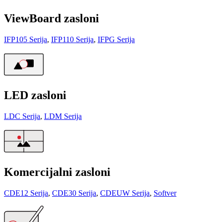
ViewBoard zasloni
IFP105 Serija
,
IFP110 Serija
,
IFPG Serija
LED zasloni
LDC Serija
,
LDM Serija
Komercijalni zasloni
CDE12 Serija
,
CDE30 Serija
,
CDEUW Serija
,
Softver