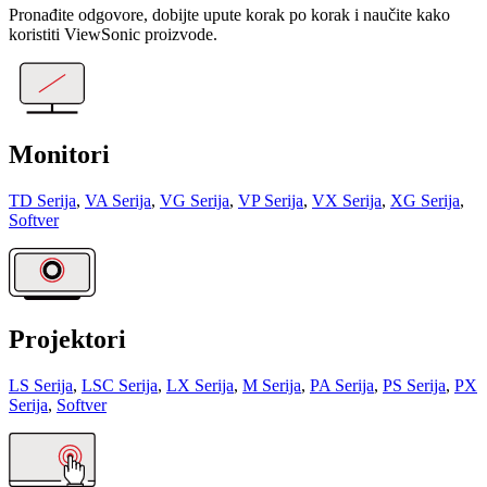
Pronađite odgovore, dobijte upute korak po korak i naučite kako
koristiti ViewSonic proizvode.
Monitori
TD Serija
,
VA Serija
,
VG Serija
,
VP Serija
,
VX Serija
,
XG Serija
,
Softver
Projektori
LS Serija
,
LSC Serija
,
LX Serija
,
M Serija
,
PA Serija
,
PS Serija
,
PX
Serija
,
Softver