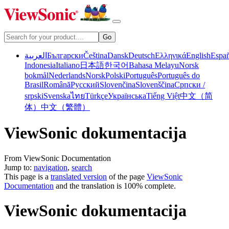
العربية
Български
Čeština
Dansk
Deutsch
Ελληνικά
English
Espa
Indonesia
Italiano
日本語
한국어
Bahasa Melayu
Norsk
bokmål
Nederlands
Norsk
Polski
Português
Português do
Brasil
Română
Русский
Slovenčina
Slovenščina
Српски /
srpski
Svenska
ไทย
Türkçe
Українська
Tiếng Việt
中文（简
体）
中文（繁體）
ViewSonic dokumentacija
From ViewSonic Documentation
Jump to:
navigation
,
search
This page is a
translated version
of the page
ViewSonic
Documentation
and the translation is 100% complete.
ViewSonic dokumentacija