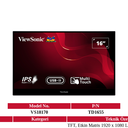
Model No.
P/N
VS18170
TD1655
Kategori
Teknik Özel
TFT, Etkin Matris 1920 x 1080 