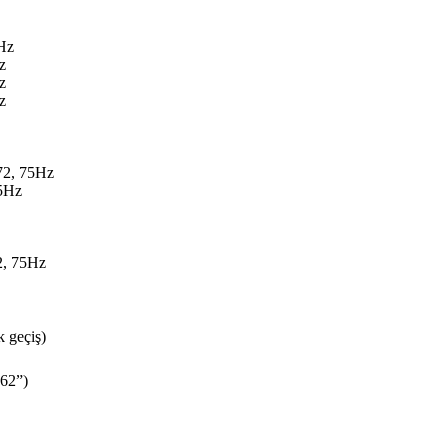
Hz
z
z
z
72, 75Hz
75Hz
2, 75Hz
 geçiş)
,62”)