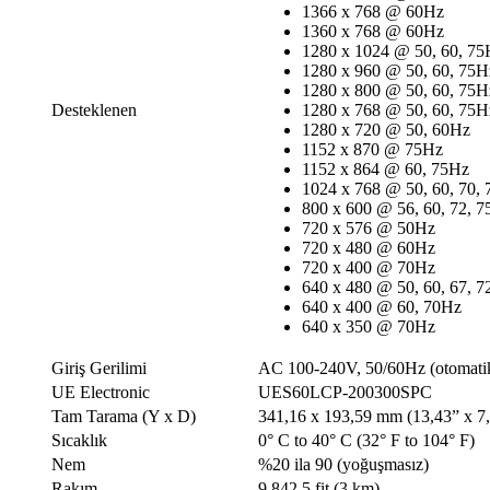
1366 x 768 @ 60Hz
1360 x 768 @ 60Hz
1280 x 1024 @ 50, 60, 75
1280 x 960 @ 50, 60, 75H
1280 x 800 @ 50, 60, 75H
Desteklenen
1280 x 768 @ 50, 60, 75H
1280 x 720 @ 50, 60Hz
1152 x 870 @ 75Hz
1152 x 864 @ 60, 75Hz
1024 x 768 @ 50, 60, 70, 
800 x 600 @ 56, 60, 72, 
720 x 576 @ 50Hz
720 x 480 @ 60Hz
720 x 400 @ 70Hz
640 x 480 @ 50, 60, 67, 7
640 x 400 @ 60, 70Hz
640 x 350 @ 70Hz
Giriş Gerilimi
AC 100-240V, 50/60Hz (otomatik
UE Electronic
UES60LCP-200300SPC
Tam Tarama (Y x D)
341,16 x 193,59 mm (13,43” x 7
Sıcaklık
0° C to 40° C (32° F to 104° F)
Nem
%20 ila 90 (yoğuşmasız)
Rakım
9.842,5 fit (3 km)