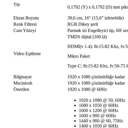
Tür
0,1792 (Y) x 0,1792 (D) mm pikse
Ekran Boyutu
39,6 cm, 16" (15,6” izlenebilir)
Renk Filtresi
RGB Dikey şerit
Cam Yüzeyi
Parmak izi Engelleyici tip, 6H se
TMDS dijital (100 Ω)
HDMI(v 1.4): fh:15-82 Khz, fv:
Video Eşitleme
Mikro Paket
Type C: fh:15-82 Khz, fv:50-75 
Bilgisayar
1920 x 1080 çözünürlüğe kadar
Macintosh
1920 x 1080 çözünürlüğe kadar
Önerilen
1920 x 1080 @ 60Hz
1920 x 1080 @ 50, 60Hz
1680 x 1050 @ 60Hz
1600 x 1200 @ 60Hz
1600 x 900 @ 60Hz
1440 x 900 @ 60, 75Hz
1400 x 1050 @ 60Hz