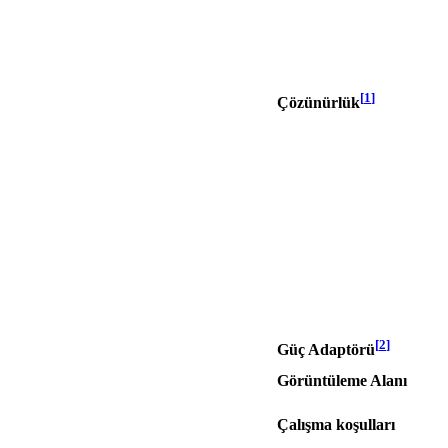
[
1
]
Çözünürlük
[
2
]
Güç Adaptörü
Görüntüleme Alanı
Çalışma koşulları