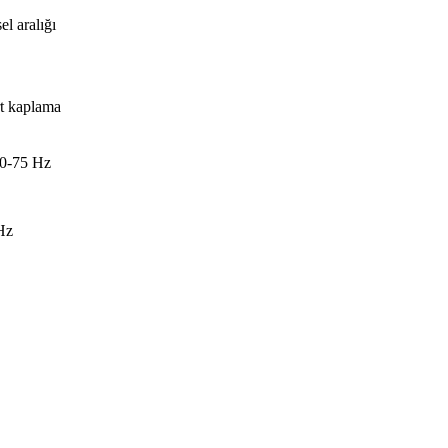
l aralığı
rt kaplama
50-75 Hz
Hz