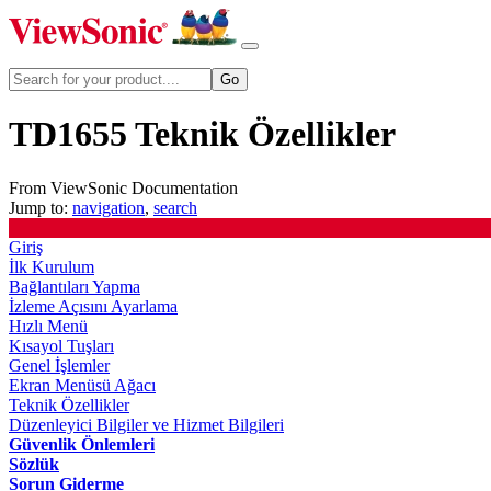
TD1655 Teknik Özellikler
From ViewSonic Documentation
Jump to:
navigation
,
search
Giriş
İlk Kurulum
Bağlantıları Yapma
İzleme Açısını Ayarlama
Hızlı Menü
Kısayol Tuşları
Genel İşlemler
Ekran Menüsü Ağacı
Teknik Özellikler
Düzenleyici Bilgiler ve Hizmet Bilgileri
Güvenlik Önlemleri
Sözlük
Sorun Giderme