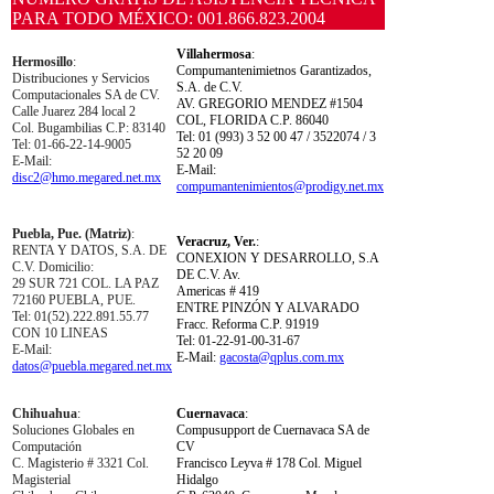
PARA TODO MÉXICO: 001.866.823.2004
Villahermosa
:
Hermosillo
:
Compumantenimietnos Garantizados,
Distribuciones y Servicios
S.A. de C.V.
Computacionales SA de CV.
AV. GREGORIO MENDEZ #1504
Calle Juarez 284 local 2
COL, FLORIDA C.P. 86040
Col. Bugambilias C.P: 83140
Tel: 01 (993) 3 52 00 47 / 3522074 / 3
Tel: 01-66-22-14-9005
52 20 09
E-Mail:
E-Mail:
disc2@hmo.megared.net.mx
compumantenimientos@prodigy.net.mx
Puebla, Pue. (Matriz)
:
Veracruz, Ver.
:
RENTA Y DATOS, S.A. DE
CONEXION Y DESARROLLO, S.A
C.V. Domicilio:
DE C.V. Av.
29 SUR 721 COL. LA PAZ
Americas # 419
72160 PUEBLA, PUE.
ENTRE PINZÓN Y ALVARADO
Tel: 01(52).222.891.55.77
Fracc. Reforma C.P. 91919
CON 10 LINEAS
Tel: 01-22-91-00-31-67
E-Mail:
E-Mail:
gacosta@qplus.com.mx
datos@puebla.megared.net.mx
Chihuahua
:
Cuernavaca
:
Soluciones Globales en
Compusupport de Cuernavaca SA de
Computación
CV
C. Magisterio # 3321 Col.
Francisco Leyva # 178 Col. Miguel
Magisterial
Hidalgo