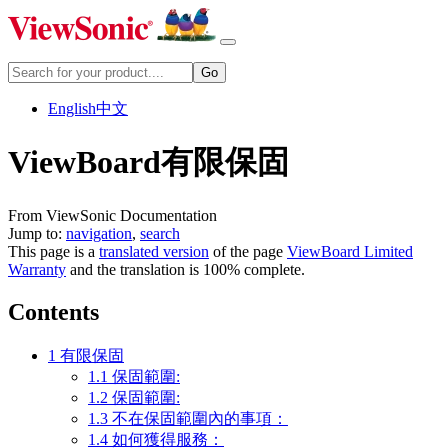
English
中文
ViewBoard有限保固
From ViewSonic Documentation
Jump to:
navigation
,
search
This page is a
translated version
of the page
ViewBoard Limited
Warranty
and the translation is 100% complete.
Contents
1
有限保固
1.1
保固範圍:
1.2
保固範圍:
1.3
不在保固範圍內的事項：
1.4
如何獲得服務：