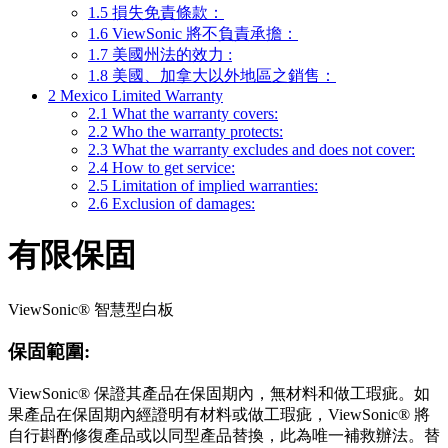
1.5
損失免責條款：
1.6
ViewSonic 將不負責承擔：
1.7
美國州法的效力 :
1.8
美國、加拿大以外地區之銷售：
2
Mexico Limited Warranty
2.1
What the warranty covers:
2.2
Who the warranty protects:
2.3
What the warranty excludes and does not cover:
2.4
How to get service:
2.5
Limitation of implied warranties:
2.6
Exclusion of damages:
有限保固
ViewSonic® 智慧型白板
保固範圍:
ViewSonic® 保證其產品在保固期內，無材料和做工瑕疵。如
果產品在保固期內經證明有材料或做工瑕疵，ViewSonic® 將
自行斟酌修復產品或以同型產品替換，此為唯一補救辦法。替