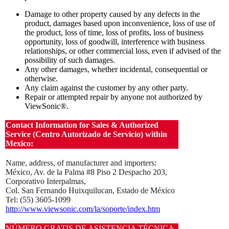
Damage to other property caused by any defects in the
product, damages based upon inconvenience, loss of use of
the product, loss of time, loss of profits, loss of business
opportunity, loss of goodwill, interference with business
relationships, or other commercial loss, even if advised of the
possibility of such damages.
Any other damages, whether incidental, consequential or
otherwise.
Any claim against the customer by any other party.
Repair or attempted repair by anyone not authorized by
ViewSonic®.
Contact Information for Sales & Authorized
Service (Centro Autorizado de Servicio) within
Mexico:
Name, address, of manufacturer and importers:
México, Av. de la Palma #8 Piso 2 Despacho 203,
Corporativo Interpalmas,
Col. San Fernando Huixquilucan, Estado de México
Tel: (55) 3605-1099
http://www.viewsonic.com/la/soporte/index.htm
NÚMERO GRATIS DE ASISTENCIA TÉCNICA