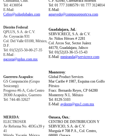
Chihuahua, Chih.
C.P. 62040, Cuernavaca Morelos
Tel: 4136954
Tel: 01 777 3180579 / 01 777 3124014
E-Mail:
E-Mail:
Cefeo@soluglobales.com
aquevedo@compusupportcva.com
Distrito Federal
:
Guadalajara, Jal.
:
QPLUS, S.A. de C.V.
SERVICRECE, S.A. de C.V.
Av. Coyoacán 931
Av. Niños Héroes # 2281
Col. Del Valle 03100, México,
Col. Arcos Sur, Sector Juárez
D.F.
44170, Guadalajara, Jalisco
Tel: 01(52)55-50-00-27-35
Tel: 01(52)33-36-15-15-43
E-Mail :
E-Mail:
mmiranda@servicrece.com
gacosta@qplus.com.mx
Monterrey
:
Guerrero Acapulco
:
Global Product Services
GS Computación (Grupo
Mar Caribe # 1987, Esquina con Golfo
Sesicomp)
Pérsico
Progreso #6-A, Colo Centro
Fracc. Bernardo Reyes, CP 64280
39300 Acapulco, Guerrero
Monterrey N.L. México
Tel: 744-48-32627
Tel: 8129-5103
E-Mail:
aydeem@gps1.com.mx
MERIDA
:
Oaxaca, Oax.
:
ELECTROSER
CENTRO DE DISTRIBUCION Y
Av Reforma No. 403Gx39 y
SERVICIO, S.A. de C.V.
41
Murguía # 708 P.A., Col. Centro,
Mérida, Yucatán, México
68000, Oaxaca