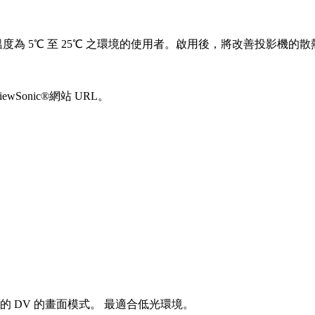
m、且溫度為 5℃ 至 25℃ 之環境的使用者。啟用後，將改善投影機的
onic®網站 URL。
 DV 的畫面模式。 最適合低光環境。