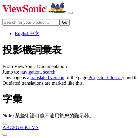
English
中文
投影機詞彙表
From ViewSonic Documentation
Jump to:
navigation
,
search
This page is a
translated version
of the page
Projector Glossary
and th
Outdated translations are marked like this.
字彙
Note:
某些術語可能不適用於您的顯示器。
A
B
C
F
G
H
I
K
L
M
S