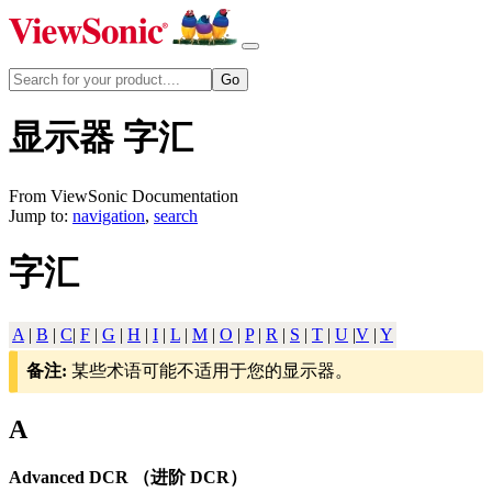
显示器 字汇
From ViewSonic Documentation
Jump to:
navigation
,
search
字汇
A
|
B
|
C
|
F
|
G
|
H
|
I
|
L
|
M
|
O
|
P
|
R
|
S
|
T
|
U
|
V
|
Y
备注:
某些术语可能不适用于您的显示器。
A
Advanced DCR （进阶 DCR）