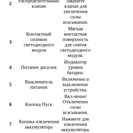
Распределительный
Закройте
2
клапан
клапан для
увеличения
силы
всасывания.
Мягкая
Контактный
контактная
силикон
поверхность
3
светодиодного
для снятия
модуля
светодиодного
модуля.
Индикатор
4
Питание дисплея
уровня
батареи.
Включение и
Выключатель
5
выключение
питания
устройства.
Вкл.чение/
Отключение
6
Кнопка Пуск
силы
всасывания.
Нажмите для
Кнопка извлечения
7
извлечения
аккумулятора
аккумулятора.