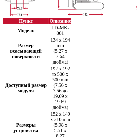
Пункт
Описание
LD-MK-
Модель
001
134 x 194
Размер
mm
всасывающей
(5.27 x
поверхности
7.64
дюйма)
192 x 192
to 500 x
500 mm
Доступный размер
(7.56 x
модуля
7.56 до
19.69 x
19.69
дюйма)
152 x 140
x 210 mm
Размеры
(5.98 x
устройства
5.51 x
8.27