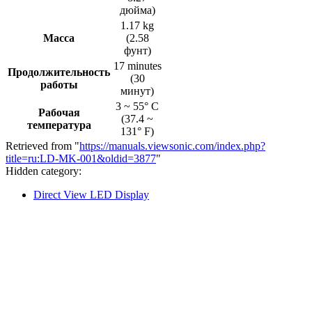
дюйма)
1.17 kg
Масса
(2.58
фунт)
17 minutes
Продолжительность
(30
работы
минут)
3 ~ 55° C
Рабочая
(37.4 ~
температура
131° F)
Retrieved from "
https://manuals.viewsonic.com/index.php?
title=ru:LD-MK-001&oldid=3877
"
Hidden category:
Direct View LED Display