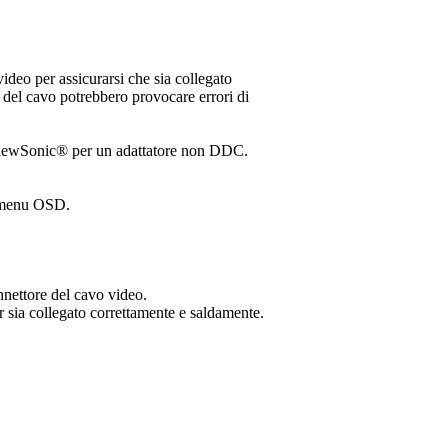
video per assicurarsi che sia collegato
e del cavo potrebbero provocare errori di
 ViewSonic® per un adattatore non DDC.
l menu OSD.
onnettore del cavo video.
r sia collegato correttamente e saldamente.